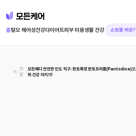
홈
탈모 헤어
성건강
다이어트
피부 미용
생활 건강
쇼핑몰 바로
건
모든메디 안전한 인도 직구: 판토록정 판토프라졸(Pantodice)
강
위 건강 지키기!