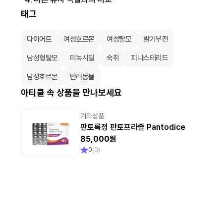
태그
다이어트
여성호르몬
여성탈모
발기부전
남성형탈모
미녹시딜
숙취
피나스테리드
남성호르몬
반려동물
아티클 속 상품을 만나보세요
기타상품
판토록정 판토프라졸 Pantodice
85,000원
0
(
0
)