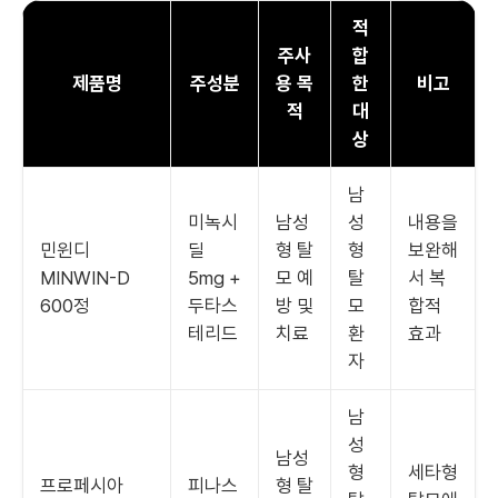
적
주사
합
제품명
주성분
용 목
한
비고
적
대
상
남
미녹시
남성
성
내용을
민윈디
딜
형 탈
형
보완해
MINWIN-D
5mg +
모 예
탈
서 복
600정
두타스
방 및
모
합적
테리드
치료
환
효과
자
남
성
남성
형
세타형
프로페시아
피나스
형 탈