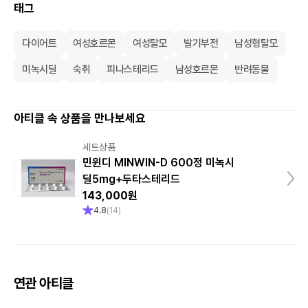
태그
다이어트
여성호르몬
여성탈모
발기부전
남성형탈모
미녹시딜
숙취
피나스테리드
남성호르몬
반려동물
아티클 속 상품을 만나보세요
세트상품
민윈디 MINWIN-D 600정 미녹시
딜5mg+두타스테리드
143,000원
4.8
(
14
)
연관 아티클