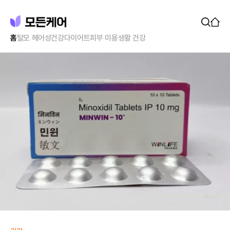
홈
탈모 헤어
성건강
다이어트
피부 미용
생활 건강