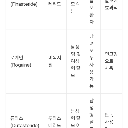
탈
탈모에
(Finasteride)
테리드
모 예
모
효과적
방
환
자
남
녀
남성
모
형 및
연고형
로게인
미녹시
두
여성
으로
(Rogaine)
딜
사
형 탈
사용
용
모
가
능
남
성
남성
형
단독
듀타스
두타스
형 탈
탈
사용
(Dutasteride)
테리드
모 예